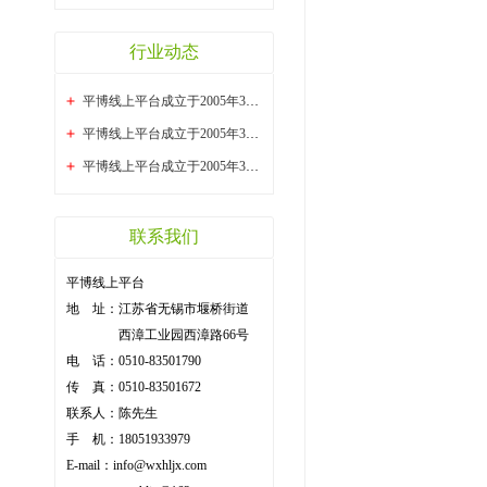
行业动态
平博线上平台成立于2005年3月，座落于沪宁...
平博线上平台成立于2005年3月，座落于沪宁...
平博线上平台成立于2005年3月，座落于沪宁...
联系我们
平博线上平台
地 址：江苏省无锡市堰桥街道
西漳工业园西漳路66号
电 话：0510-83501790
传 真：0510-83501672
联系人：陈先生
手 机：18051933979
E-mail：info@wxhljx.com