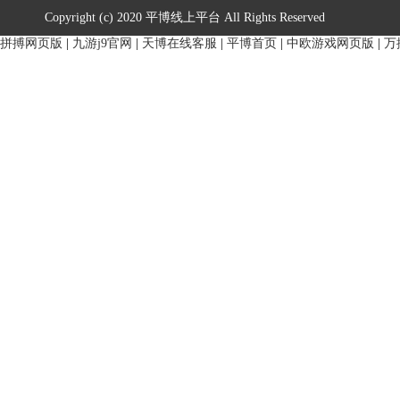
Copyright (c) 2020 平博线上平台 All Rights Reserved
拼搏网页版
|
九游j9官网
|
天博在线客服
|
平博首页
|
中欧游戏网页版
|
万