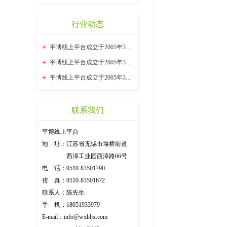
行业动态
平博线上平台成立于2005年3月，座落于沪宁...
平博线上平台成立于2005年3月，座落于沪宁...
平博线上平台成立于2005年3月，座落于沪宁...
联系我们
平博线上平台
地 址：江苏省无锡市堰桥街道
西漳工业园西漳路66号
电 话：0510-83501790
传 真：0510-83501672
联系人：陈先生
手 机：18051933979
E-mail：info@wxhljx.com