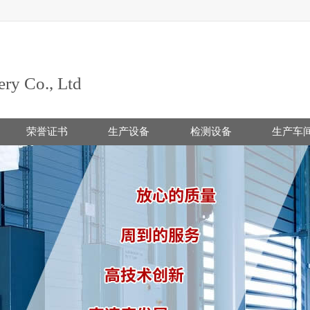
ry Co., Ltd
荣誉证书
生产设备
检测设备
生产车