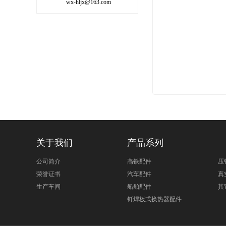
wx-hljx@163.com
关于我们
产品系列
公司简介
高铁配件
压
荣誉证书
汽车配件
真
生产车间
船舶配件
其
钎焊板式换热器配件