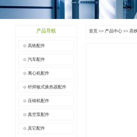
产品导航
首页
>>
产品中心
>>
高
高铁配件
汽车配件
离心机配件
钎焊板式换热器配件
压铸机配件
真空泵配件
其它配件