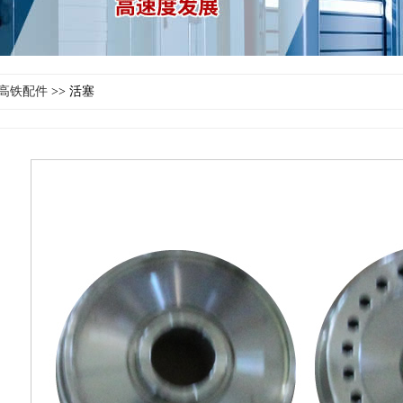
高铁配件
>> 活塞