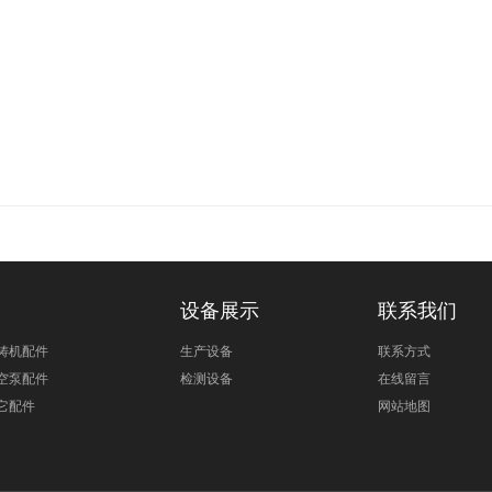
设备展示
联系我们
铸机配件
生产设备
联系方式
空泵配件
检测设备
在线留言
它配件
网站地图