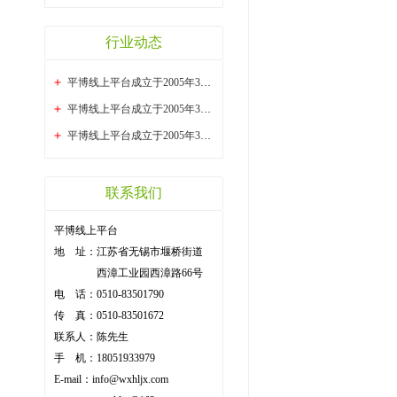
行业动态
平博线上平台成立于2005年3月，座落于沪宁...
平博线上平台成立于2005年3月，座落于沪宁...
平博线上平台成立于2005年3月，座落于沪宁...
联系我们
平博线上平台
地 址：江苏省无锡市堰桥街道
西漳工业园西漳路66号
电 话：0510-83501790
传 真：0510-83501672
联系人：陈先生
手 机：18051933979
E-mail：info@wxhljx.com