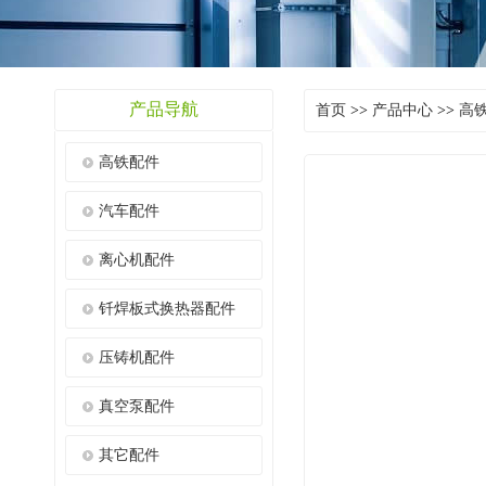
产品导航
首页
>>
产品中心
>>
高
高铁配件
汽车配件
离心机配件
钎焊板式换热器配件
压铸机配件
真空泵配件
其它配件